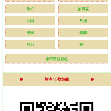
险资
拾贝赢
法国
欧洲
美国
特朗
成为
银行
全部话题标签
关注 汇盈策略