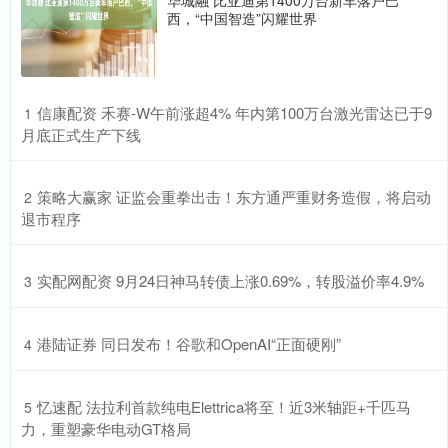
西，“中国智造”闪耀世界
​信康配资 禾赛-W午前涨超4% 年内第100万台激光雷达已于9
1
月底正式生产下线
​策略大赢家 证监会重拳出击！东方通严重财务造假，将启动
2
退市程序
​实配网配资 9月24日神马转债上涨0.69%，转股溢价率4.9%
3
​港陆证券 同日发布！谷歌和OpenAI“正面硬刚”
4
​忆速配 法拉利首款纯电Elettrica将至！近3米轴距+千匹马
5
力，重塑豪华电动GT格局