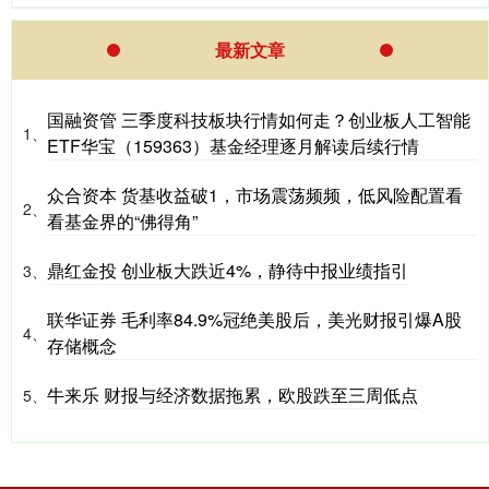
最新文章
国融资管 三季度科技板块行情如何走？创业板人工智能
1、
ETF华宝（159363）基金经理逐月解读后续行情
众合资本 货基收益破1，市场震荡频频，低风险配置看
2、
看基金界的“佛得角”
鼎红金投 创业板大跌近4%，静待中报业绩指引
3、
联华证券 毛利率84.9%冠绝美股后，美光财报引爆A股
4、
存储概念
牛来乐 财报与经济数据拖累，欧股跌至三周低点
5、