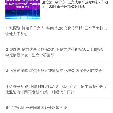
度崩溃, 余承东: 已完成单车连续8吨卡车追
尾、23吨重卡压顶极限挑战
​涨配资 短短几天之内, 特朗普2位心腹传噩耗! 四个重大打击
1
让他力不从心
​晟红网 易方达基金林伟斌旗下易方达科创板50ETF联接C一
2
季报最新持仓，重仓中芯国际
​逸富盈策略 聚焦全场景智能清洁 这些新方案亮相广交会
3
​金斧子配资 小鹏“陆地航母”飞行体生产许可证申请获受理；
4
比亚迪海洋网再发新车|第一财经汽车日评
​宝贷配资 王毅同韩国外长赵显会谈
5