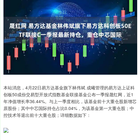
本站消息，4月22日易方达基金旗下林伟斌 成曦管理的易方达上证科
创板50成份交易型开放式指数基金联接基金公布一季报晟红网，近1
年净值增长率36.44%。与上一季度相比，该基金前十大重仓股新增芯
原股份；其中中芯国际持仓占比0.04%，为该基金第一大重仓股；中
控技术等退出前十大重仓股；详细数据如下：