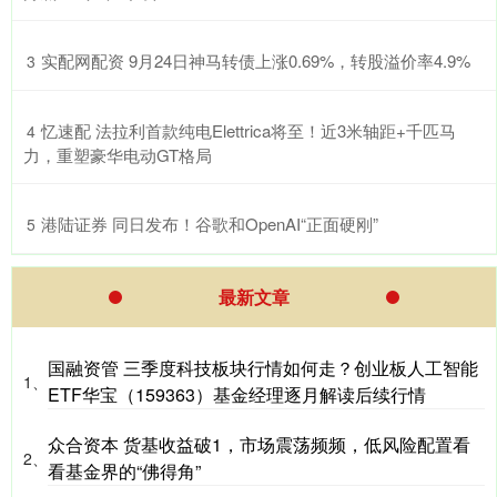
​实配网配资 9月24日神马转债上涨0.69%，转股溢价率4.9%
3
​忆速配 法拉利首款纯电Elettrica将至！近3米轴距+千匹马
4
力，重塑豪华电动GT格局
​港陆证券 同日发布！谷歌和OpenAI“正面硬刚”
5
最新文章
国融资管 三季度科技板块行情如何走？创业板人工智能
1、
ETF华宝（159363）基金经理逐月解读后续行情
众合资本 货基收益破1，市场震荡频频，低风险配置看
2、
看基金界的“佛得角”