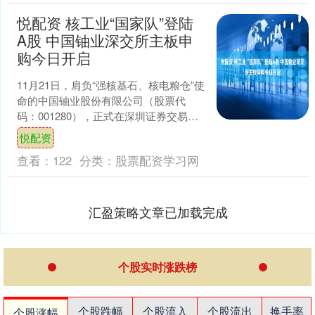
悦配资 核工业“国家队”登陆
A股 中国铀业深交所主板申
购今日开启
11月21日，肩负“强核基石、核电粮仓”使
命的中国铀业股份有限公司（股票代
码：001280），正式在深圳证券交易所
主板开启网上申购，这只核工业“国家
悦配资
队”以资本市....
查看：
122
分类：
股票配资学习网
汇盈策略文章已加载完成
个股实时涨跌榜
个股跌幅
个股流入
个股流出
换手率
个股涨幅