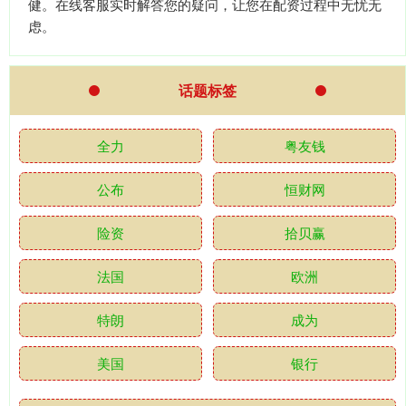
健。在线客服实时解答您的疑问，让您在配资过程中无忧无
虑。
话题标签
全力
粤友钱
公布
恒财网
险资
拾贝赢
法国
欧洲
特朗
成为
美国
银行