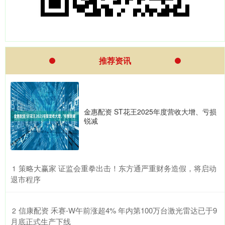
推荐资讯
金惠配资 ST花王2025年度营收大增、亏损
锐减
​策略大赢家 证监会重拳出击！东方通严重财务造假，将启动
1
退市程序
​信康配资 禾赛-W午前涨超4% 年内第100万台激光雷达已于9
2
月底正式生产下线