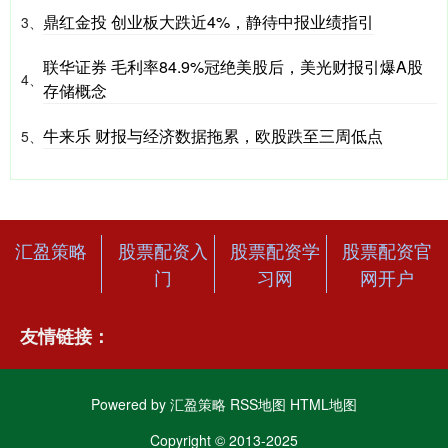
鼎红金投 创业板大跌近4%，静待中报业绩指引
3、
联华证券 毛利率84.9%冠绝美股后，美光财报引爆A股
4、
存储概念
牛来乐 财报与经济数据拖累，欧股跌至三周低点
5、
汇盈策略
股票配资入
股票配资学
股票配资官
门
习网
网开户
友情链接：
Powered by
汇盈策略
RSS地图
HTML地图
Copyright
© 2013-2025