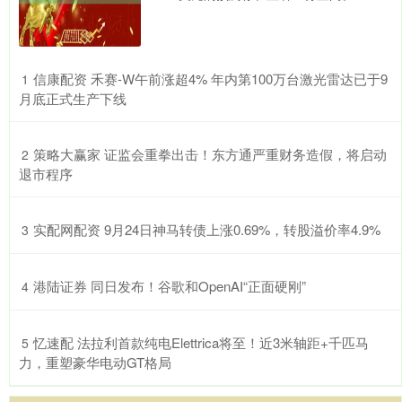
​信康配资 禾赛-W午前涨超4% 年内第100万台激光雷达已于9
1
月底正式生产下线
​策略大赢家 证监会重拳出击！东方通严重财务造假，将启动
2
退市程序
​实配网配资 9月24日神马转债上涨0.69%，转股溢价率4.9%
3
​港陆证券 同日发布！谷歌和OpenAI“正面硬刚”
4
​忆速配 法拉利首款纯电Elettrica将至！近3米轴距+千匹马
5
力，重塑豪华电动GT格局