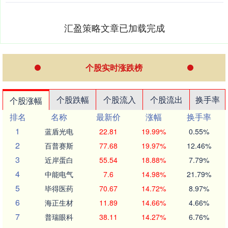
汇盈策略文章已加载完成
个股实时涨跌榜
个股跌幅
个股流入
个股流出
换手率
个股涨幅
排名
名称
最新价
涨幅
换手率
1
蓝盾光电
22.81
19.99%
0.55%
2
百普赛斯
77.68
19.97%
12.46%
3
近岸蛋白
55.54
18.88%
7.79%
4
中能电气
7.6
14.98%
21.79%
5
毕得医药
70.67
14.72%
8.97%
6
海正生材
11.89
14.66%
4.66%
7
普瑞眼科
38.11
14.27%
6.76%