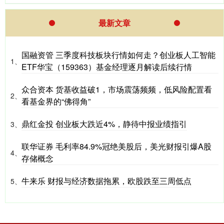
最新文章
国融资管 三季度科技板块行情如何走？创业板人工智能
1、
ETF华宝（159363）基金经理逐月解读后续行情
众合资本 货基收益破1，市场震荡频频，低风险配置看
2、
看基金界的“佛得角”
鼎红金投 创业板大跌近4%，静待中报业绩指引
3、
联华证券 毛利率84.9%冠绝美股后，美光财报引爆A股
4、
存储概念
牛来乐 财报与经济数据拖累，欧股跌至三周低点
5、