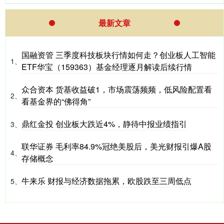
最新文章
国融资管 三季度科技板块行情如何走？创业板人工智能
1、
ETF华宝（159363）基金经理逐月解读后续行情
众合资本 货基收益破1，市场震荡频频，低风险配置看
2、
看基金界的“佛得角”
鼎红金投 创业板大跌近4%，静待中报业绩指引
3、
联华证券 毛利率84.9%冠绝美股后，美光财报引爆A股
4、
存储概念
牛来乐 财报与经济数据拖累，欧股跌至三周低点
5、