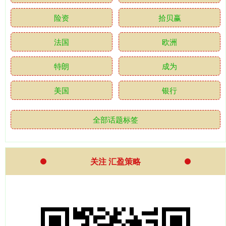
险资
拾贝赢
法国
欧洲
特朗
成为
美国
银行
全部话题标签
关注 汇盈策略