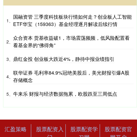
国融资管 三季度科技板块行情如何走？创业板人工智能
1、
ETF华宝（159363）基金经理逐月解读后续行情
众合资本 货基收益破1，市场震荡频频，低风险配置看
2、
看基金界的“佛得角”
鼎红金投 创业板大跌近4%，静待中报业绩指引
3、
联华证券 毛利率84.9%冠绝美股后，美光财报引爆A股
4、
存储概念
牛来乐 财报与经济数据拖累，欧股跌至三周低点
5、
汇盈策略
股票配资入
股票配资学
股票配资官