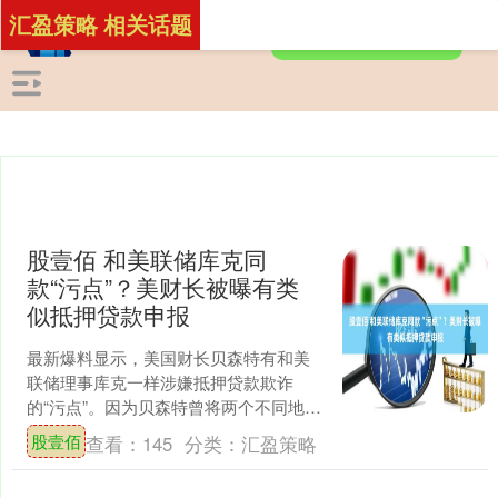
汇盈策略 相关话题
股壹佰 和美联储库克同
款“污点”？美财长被曝有类
似抵押贷款申报
最新爆料显示，美国财长贝森特有和美
联储理事库克一样涉嫌抵押贷款欺诈
的“污点”。因为贝森特曾将两个不同地区
的房产均申报为“主要居所”股壹佰，这与
股壹佰
查看：
145
分类：
汇盈策略
美国总统特朗普试图....