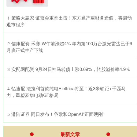
​策略大赢家 证监会重拳出击！东方通严重财务造假，将启动
1
退市程序
​信康配资 禾赛-W午前涨超4% 年内第100万台激光雷达已于9
2
月底正式生产下线
​实配网配资 9月24日神马转债上涨0.69%，转股溢价率4.9%
3
​忆速配 法拉利首款纯电Elettrica将至！近3米轴距+千匹马
4
力，重塑豪华电动GT格局
​港陆证券 同日发布！谷歌和OpenAI“正面硬刚”
5
最新文章