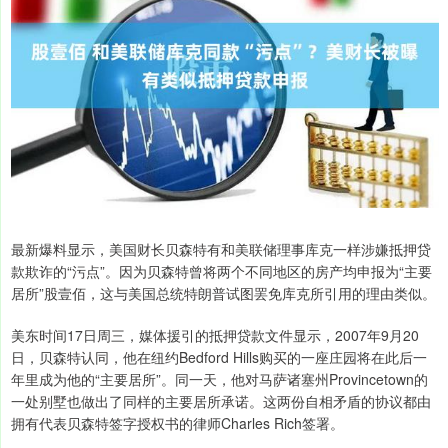
最新爆料显示，美国财长贝森特有和美联储理事库克一样涉嫌抵押贷
款欺诈的“污点”。因为贝森特曾将两个不同地区的房产均申报为“主要
居所”股壹佰，这与美国总统特朗普试图罢免库克所引用的理由类似。
美东时间17日周三，媒体援引的抵押贷款文件显示，2007年9月20
日，贝森特认同，他在纽约Bedford Hills购买的一座庄园将在此后一
年里成为他的“主要居所”。同一天，他对马萨诸塞州Provincetown的
一处别墅也做出了同样的主要居所承诺。这两份自相矛盾的协议都由
拥有代表贝森特签字授权书的律师Charles Rich签署。