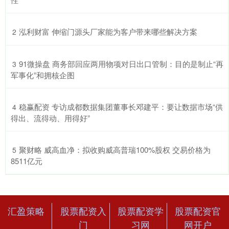
​泓利财富 伸缩门源头厂家能为客户带来哪些解决方案
2
​91微操盘 商务部回应两用物项对日出口管制：目的是制止“再
3
军事化”和拥核企图
​稳赢配资 专访成都数据集团董事长邓建平：要让数据市场“供
4
得出、流得动、用得好”
​聚财略 威高血净：拟收购威高普瑞100%股权 交易价格为
5
8511亿元
汇盈策略
股票配资入
股票配资学
股票配资官
门
习网
网开户