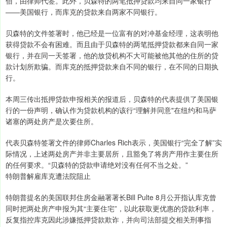
佰，由律师代签。此外，贝森特的两笔抵押贷款均来自同一家银行
——美国银行，而库克的贷款来自两家不同银行。
贝森特的文件签署时，他已经是一位富有的对冲基金经理，这表明他
获得贷款不会有困难。而且由于贝森特的两笔抵押贷款都来自同一家
银行，并在同一天签署，他的放贷机构不大可能被他其他的住所的贷
款计划所欺骗。而库克的抵押贷款来自不同的银行，在不同的日期执
行。
本周三传出抵押贷款申报相关的报道后，贝森特的代表提供了美国银
行的一份声明，确认作为贷款机构的该行“理解并同意"在纽约和马萨
诸塞的两处房产是次要住所。
代表贝森特签署文件的律师Charles Rich表示，美国银行“完全了解”实
际情况，上述两处房产并非主要居所，且豁免了将房产用作主要住所
的任何要求。“贝森特的贷款申请绝对没有任何不当之处。”
特朗普解雇库克遭法院阻止
特朗普提名的美国联邦住房金融署署长Bill Pulte 8月公开指认库克曾
同时把两处房产申报为其“主要住宅”，以此获取更优惠的贷款利率，
反复指控库克因此涉嫌抵押贷款欺诈，并向司法部提交相关刑事指