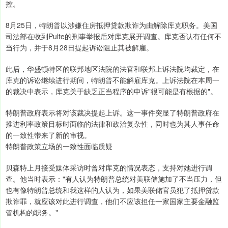
控。
8月25日，特朗普以涉嫌住房抵押贷款欺诈为由解除库克职务。美国
司法部在收到Pulte的刑事举报后对库克展开调查。库克否认有任何不
当行为，并于8月28日提起诉讼阻止其被解雇。
此后，华盛顿特区的联邦地区法院的法官和联邦上诉法院均裁定，在
库克的诉讼继续进行期间，特朗普不能解雇库克。上诉法院在本周一
的裁决中表示，库克关于缺乏正当程序的申诉"很可能是有根据的"。
特朗普政府表示将对该裁决提起上诉。这一事件突显了特朗普政府在
推进利率政策目标时面临的法律和政治复杂性，同时也为其人事任命
的一致性带来了新的审视。
特朗普政策立场的一致性面临质疑
贝森特上月接受媒体采访时曾对库克的情况表态，支持对她进行调
查。他当时表示："有人认为特朗普总统对美联储施加了不当压力，但
也有像特朗普总统和我这样的人认为，如果美联储官员犯了抵押贷款
欺诈罪，就应该对此进行调查，他们不应该担任一家国家主要金融监
管机构的职务。"