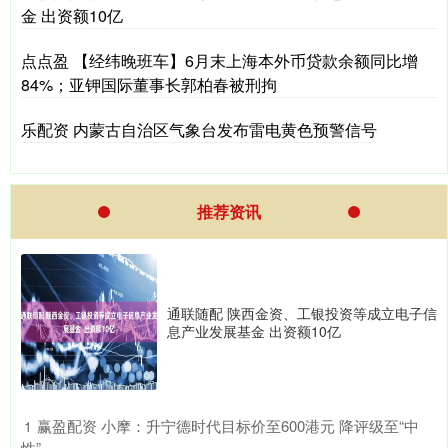
金 出资额10亿
点点盈 【经纬晚班车】6月末上海本外币贷款余额同比增
84%；亚钾国际董事长郭柏春被刑拘
乐配资 内蒙古自治区气象台发布雷电黄色预警信号
推荐资讯
通联随配 陕西金资、工银投资等成立电子信
息产业发展基金 出资额10亿
​赢盈配资 小摩：升宁德时代目标价至600港元 降评级至“中
1
性”