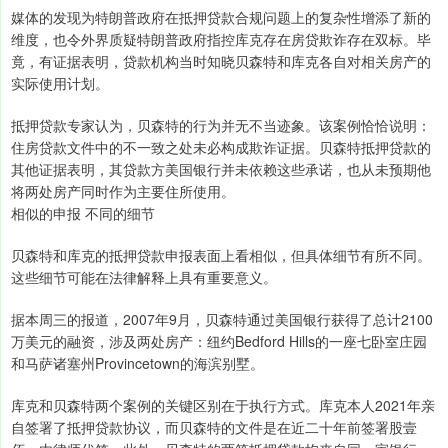
媒体的发现为特朗普政府在抵押贷款合规问题上的复杂性增添了新的
维度，也令外界质疑特朗普政府指控库克存在房贷欺诈存在双标。毕
竟，有证据表明，贷款机构当时知晓贝森特和库克各自对相关房产的
实际使用计划。
抵押贷款专家认为，贝森特的行为并无不当迹象。该案例恰恰说明：
住房贷款文件中的不一致之处未必构成欺诈证据。贝森特抵押贷款的
其他证据表明，其贷款方美国银行并未依赖这些承诺，也从未预期他
将两处房产同时作为主要住所使用。
相似的申报 不同的细节
贝森特和库克的抵押贷款申报表面上看相似，但具体细节有所不同。
这些细节可能在法律解释上具有重要意义。
据本周三的报道，2007年9月，贝森特通过美国银行获得了总计2100
万美元的融资，涉及两处房产：纽约Bedford Hills的一座七卧室庄园
和马萨诸塞州Provincetown的海滨别墅。
库克和贝森特两个案例的关键区别在于执行方式。库克本人2021年亲
自签署了抵押贷款协议，而贝森特的文件是在近二十年前签署股壹