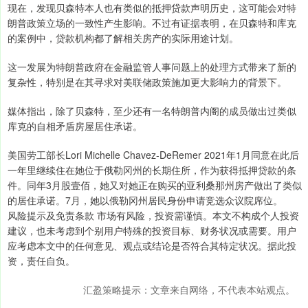
现在，发现贝森特本人也有类似的抵押贷款声明历史，这可能会对特
朗普政策立场的一致性产生影响。不过有证据表明，在贝森特和库克
的案例中，贷款机构都了解相关房产的实际用途计划。
这一发展为特朗普政府在金融监管人事问题上的处理方式带来了新的
复杂性，特别是在其寻求对美联储政策施加更大影响力的背景下。
媒体指出，除了贝森特，至少还有一名特朗普内阁的成员做出过类似
库克的自相矛盾房屋居住承诺。
美国劳工部长Lori Michelle Chavez-DeRemer 2021年1月同意在此后
一年里继续住在她位于俄勒冈州的长期住所，作为获得抵押贷款的条
件。同年3月股壹佰，她又对她正在购买的亚利桑那州房产做出了类似
的居住承诺。7月，她以俄勒冈州居民身份申请竞选众议院席位。
风险提示及免责条款 市场有风险，投资需谨慎。本文不构成个人投资
建议，也未考虑到个别用户特殊的投资目标、财务状况或需要。用户
应考虑本文中的任何意见、观点或结论是否符合其特定状况。据此投
资，责任自负。
汇盈策略提示：文章来自网络，不代表本站观点。