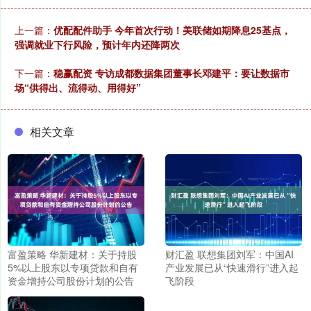
上一篇：
优配配件助手 今年首次行动！美联储如期降息25基点，
强调就业下行风险，预计年内还降两次
下一篇：
稳赢配资 专访成都数据集团董事长邓建平：要让数据市
场“供得出、流得动、用得好”
相关文章
富盈策略 华新建材：关于持股
财汇盈 联想集团刘军：中国AI
5%以上股东以专项贷款和自有
产业发展已从“快速滑行”进入起
资金增持公司股份计划的公告
飞阶段