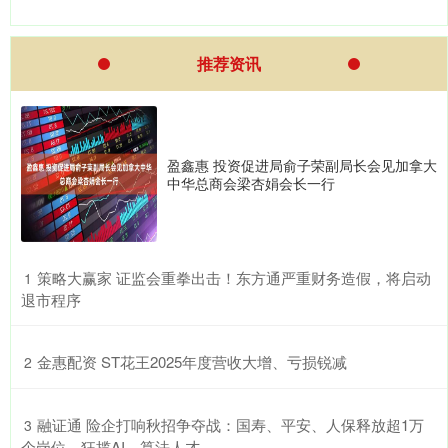
推荐资讯
盈鑫惠 投资促进局俞子荣副局长会见加拿大
中华总商会梁杏娟会长一行
​策略大赢家 证监会重拳出击！东方通严重财务造假，将启动
1
退市程序
​金惠配资 ST花王2025年度营收大增、亏损锐减
2
​融证通 险企打响秋招争夺战：国寿、平安、人保释放超1万
3
个岗位，狂揽AI、算法人才