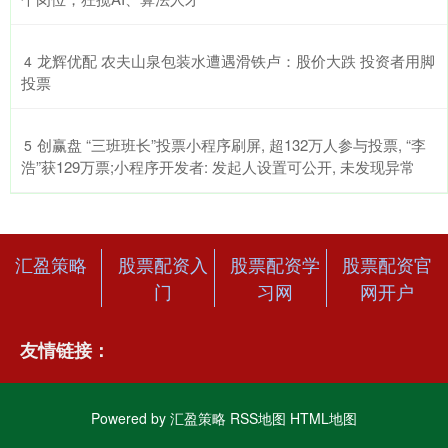
​龙辉优配 农夫山泉包装水遭遇滑铁卢：股价大跌 投资者用脚
4
投票
​创赢盘 “三班班长”投票小程序刷屏, 超132万人参与投票, “李
5
浩”获129万票;小程序开发者: 发起人设置可公开, 未发现异常
汇盈策略
股票配资入
股票配资学
股票配资官
门
习网
网开户
友情链接：
Powered by
汇盈策略
RSS地图
HTML地图