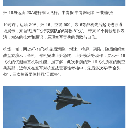
歼-16与运油-20A进行编队飞行。中青报·中青网记者 王裴楠/摄
10时许，运油-20A、歼-16、空警-500、轰-6等战机先后起飞进行通
场展示，来自“红鹰”飞行表演队的8架教-8飞机，带来19个特技动作表
演，精湛的技术和胆识，展现空军官兵的勇敢与自信。
机场一侧，两架歼-16飞机先后滑跑、增速、拉起、离陆，随后组织空
战盘旋演示，长机、僚机完成上升急转、上升横滚等动作，展示歼-16
飞机的优越垂直机动性能。据了解，此次参演的歼-16飞机所在的航空
兵某部，近年来在空军对抗空战竞赛性考核中，先后多次夺得“金头
盔”，三次捧得团体桂冠“天鹰杯”。