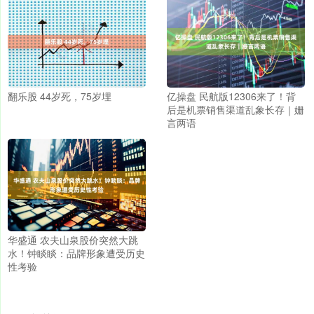
翻乐股 44岁死，75岁埋
亿操盘 民航版12306来了！背
后是机票销售渠道乱象长存｜姗
言两语
华盛通 农夫山泉股价突然大跳
水！钟睒睒：品牌形象遭受历史
性考验