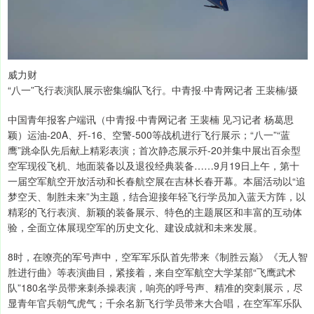
威力财
“八一”飞行表演队展示密集编队飞行。中青报·中青网记者 王裴楠/摄
中国青年报客户端讯（中青报·中青网记者 王裴楠 见习记者 杨葛思
颖）运油-20A、歼-16、空警-500等战机进行飞行展示；“八一”“蓝
鹰”跳伞队先后献上精彩表演；首次静态展示歼-20并集中展出百余型
空军现役飞机、地面装备以及退役经典装备……9月19日上午，第十
一届空军航空开放活动和长春航空展在吉林长春开幕。本届活动以“追
梦空天、制胜未来”为主题，结合迎接年轻飞行学员加入蓝天方阵，以
精彩的飞行表演、新颖的装备展示、特色的主题展区和丰富的互动体
验，全面立体展现空军的历史文化、建设成就和未来发展。
8时，在嘹亮的军号声中，空军军乐队首先带来《制胜云巅》《无人智
胜进行曲》等表演曲目，紧接着，来自空军航空大学某部“飞鹰武术
队”180名学员带来刺杀操表演，响亮的呼号声、精准的突刺展示，尽
显青年官兵朝气虎气；千余名新飞行学员带来大合唱，在空军军乐队