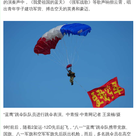
的演奏声中，《我爱祖国的蓝天》《强军战歌》等歌声响彻云霄，唱
出青年学子建功军营、搏击空天的英勇和豪迈。
“蓝鹰”跳伞队队员进行跳伞表演。中青报·中青网记者 王裴楠/摄
9时前后，随着2架运-12D先后起飞，“八一”“蓝鹰”跳伞队携带党旗、
国旗、八一军旗和空军军旗先后跃出机舱，而后，多名跳伞员在高空