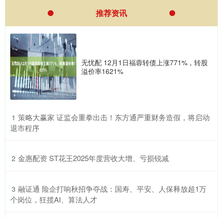
推荐资讯
无忧配 12月1日福蓉转债上涨771%，转股
溢价率1621%
​策略大赢家 证监会重拳出击！东方通严重财务造假，将启动
1
退市程序
​金惠配资 ST花王2025年度营收大增、亏损锐减
2
​融证通 险企打响秋招争夺战：国寿、平安、人保释放超1万
3
个岗位，狂揽AI、算法人才