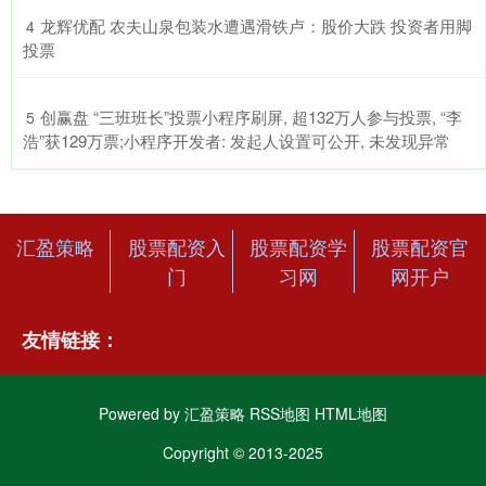
​龙辉优配 农夫山泉包装水遭遇滑铁卢：股价大跌 投资者用脚
4
投票
​创赢盘 “三班班长”投票小程序刷屏, 超132万人参与投票, “李
5
浩”获129万票;小程序开发者: 发起人设置可公开, 未发现异常
汇盈策略
股票配资入
股票配资学
股票配资官
门
习网
网开户
友情链接：
Powered by
汇盈策略
RSS地图
HTML地图
Copyright
© 2013-2025