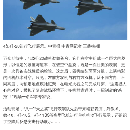
4架歼-20进行飞行展示。中青报·中青网记者 王裴楠/摄
万众期待中，4驾歼-20战机劲舞苍穹。它们在空中组成一个巨大的菱
形，以恒定的坡度与速率，在碧空中盘旋，既是一次壮美的表演，更
是一次具备实战性质的检验。这之后，四机编队两两分组，上演精彩
的四机战术对穿。只见，左前方双机与右前方双机，从不同方向、不
同高度，向预定地点疾驰汇聚，在电光火石之间完成对穿。“这震撼人
心的对穿，模拟了复杂战场环境下，多机群遭遇时，一招制敌的‘杀
招’！”现场一名军事专家说。
活动现场，“八一”“天之翼”飞行表演队先后带来精彩表演，歼教-9、
教-10、歼-10S、歼-11BS等多型飞机进行单机机动飞行展示，还组织
了空降兵反恐突击行动展示……