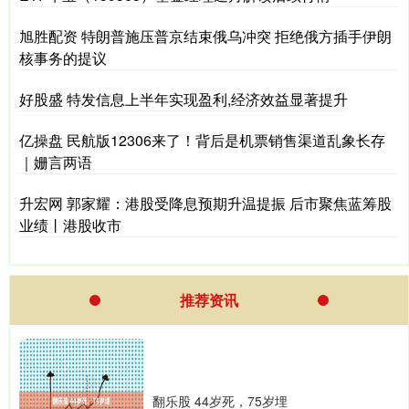
旭胜配资 特朗普施压普京结束俄乌冲突 拒绝俄方插手伊朗
核事务的提议
好股盛 特发信息上半年实现盈利,经济效益显著提升
亿操盘 民航版12306来了！背后是机票销售渠道乱象长存
｜姗言两语
升宏网 郭家耀：港股受降息预期升温提振 后市聚焦蓝筹股
业绩丨港股收市
推荐资讯
翻乐股 44岁死，75岁埋