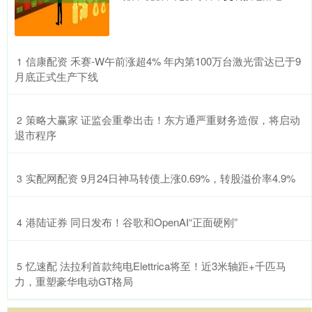
​信康配资 禾赛-W午前涨超4% 年内第100万台激光雷达已于9
1
月底正式生产下线
​策略大赢家 证监会重拳出击！东方通严重财务造假，将启动
2
退市程序
​实配网配资 9月24日神马转债上涨0.69%，转股溢价率4.9%
3
​港陆证券 同日发布！谷歌和OpenAI“正面硬刚”
4
​忆速配 法拉利首款纯电Elettrica将至！近3米轴距+千匹马
5
力，重塑豪华电动GT格局