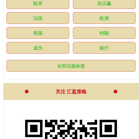
险资
拾贝赢
法国
欧洲
美国
特朗
成为
银行
全部话题标签
关注 汇盈策略