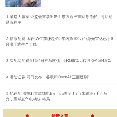
​策略大赢家 证监会重拳出击！东方通严重财务造假，将启动
1
退市程序
​信康配资 禾赛-W午前涨超4% 年内第100万台激光雷达已于9
2
月底正式生产下线
​实配网配资 9月24日神马转债上涨0.69%，转股溢价率4.9%
3
​港陆证券 同日发布！谷歌和OpenAI“正面硬刚”
4
​忆速配 法拉利首款纯电Elettrica将至！近3米轴距+千匹马
5
力，重塑豪华电动GT格局
最新文章