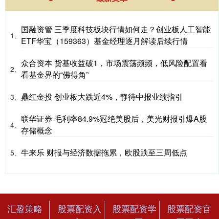
国融资管 三季度科技板块行情如何走？创业板人工智能
1、
ETF华宝（159363）基金经理逐月解读后续行情
众合资本 货基收益破1，市场震荡频频，低风险配置看
2、
看基金界的“佛得角”
鼎红金投 创业板大跌近4%，静待中报业绩指引
3、
联华证券 毛利率84.9%冠绝美股后，美光财报引爆A股
4、
存储概念
牛来乐 财报与经济数据拖累，欧股跌至三周低点
5、
汇盈策略
股票配资入
股票配资学
股票配资官