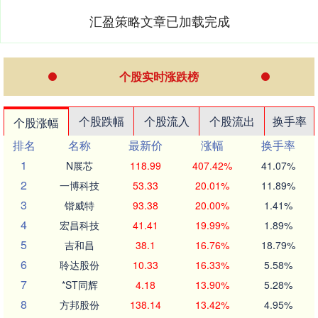
汇盈策略文章已加载完成
个股实时涨跌榜
个股跌幅
个股流入
个股流出
换手率
个股涨幅
排名
名称
最新价
涨幅
换手率
1
N展芯
118.99
407.42%
41.07%
2
一博科技
53.33
20.01%
11.89%
3
锴威特
93.38
20.00%
1.41%
4
宏昌科技
41.41
19.99%
1.89%
5
吉和昌
38.1
16.76%
18.79%
6
聆达股份
10.33
16.33%
5.58%
7
*ST同辉
4.18
13.90%
5.28%
8
方邦股份
138.14
13.42%
4.95%