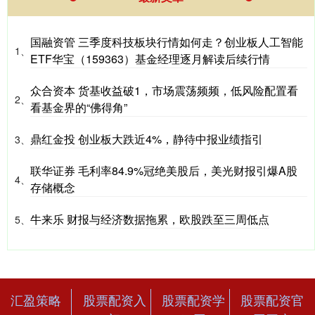
国融资管 三季度科技板块行情如何走？创业板人工智能
1、
ETF华宝（159363）基金经理逐月解读后续行情
众合资本 货基收益破1，市场震荡频频，低风险配置看
2、
看基金界的“佛得角”
鼎红金投 创业板大跌近4%，静待中报业绩指引
3、
联华证券 毛利率84.9%冠绝美股后，美光财报引爆A股
4、
存储概念
牛来乐 财报与经济数据拖累，欧股跌至三周低点
5、
汇盈策略
股票配资入
股票配资学
股票配资官