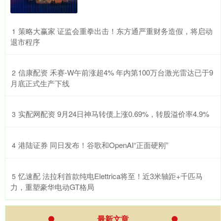
​策略大赢家 证监会重拳出击！东方通严重财务造假，将启动
1
退市程序
​信康配资 禾赛-W午前涨超4% 年内第100万台激光雷达已于9
2
月底正式生产下线
​实配网配资 9月24日神马转债上涨0.69%，转股溢价率4.9%
3
​港陆证券 同日发布！谷歌和OpenAI“正面硬刚”
4
​忆速配 法拉利首款纯电Elettrica将至！近3米轴距+千匹马
5
力，重塑豪华电动GT格局
最新文章