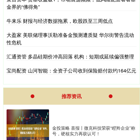
金界的“佛得角”
牛来乐 财报与经济数据拖累，欧股跌至三周低点
大盈家 美联储理事沃勒准备金预测遭质疑 华尔街警告流动
性危机
汇通资管 多晶硅期价冲高回落 机构：短期或延续偏强整理
宝尚配资 山河智能：全资子公司收到保险赔付款约164亿元
推荐资讯
金投策略 喜报丨微克科技荣获“瞪羚企业”称
号，硬核实力再获认可！