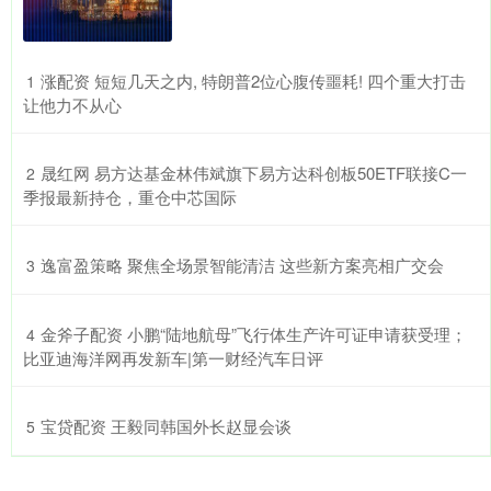
​涨配资 短短几天之内, 特朗普2位心腹传噩耗! 四个重大打击
1
让他力不从心
​晟红网 易方达基金林伟斌旗下易方达科创板50ETF联接C一
2
季报最新持仓，重仓中芯国际
​逸富盈策略 聚焦全场景智能清洁 这些新方案亮相广交会
3
​金斧子配资 小鹏“陆地航母”飞行体生产许可证申请获受理；
4
比亚迪海洋网再发新车|第一财经汽车日评
​宝贷配资 王毅同韩国外长赵显会谈
5