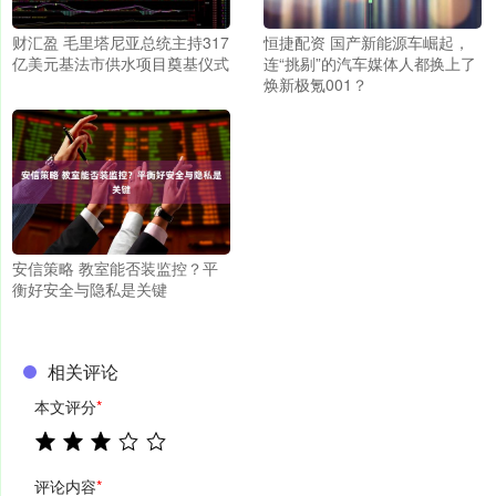
财汇盈 毛里塔尼亚总统主持317
恒捷配资 国产新能源车崛起，
亿美元基法市供水项目奠基仪式
连“挑剔”的汽车媒体人都换上了
焕新极氪001？
安信策略 教室能否装监控？平
衡好安全与隐私是关键
相关评论
本文评分
*
评论内容
*