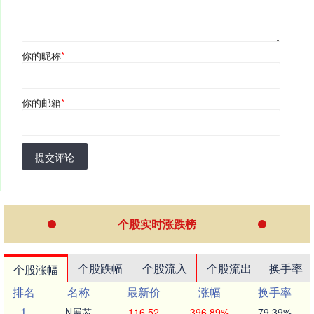
你的昵称
*
你的邮箱
*
提交评论
个股实时涨跌榜
个股跌幅
个股流入
个股流出
换手率
个股涨幅
排名
名称
最新价
涨幅
换手率
1
N展芯
116.52
396.89%
79.39%