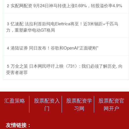
​实配网配资 9月24日神马转债上涨0.69%，转股溢价率4.9%
2
​忆速配 法拉利首款纯电Elettrica将至！近3米轴距+千匹马
3
力，重塑豪华电动GT格局
​港陆证券 同日发布！谷歌和OpenAI“正面硬刚”
4
​万全之策 日本网民呼吁上映《731》: 我们必须了解历史, 向
5
受害者谢罪
汇盈策略
股票配资入
股票配资学
股票配资官
门
习网
网开户
友情链接：