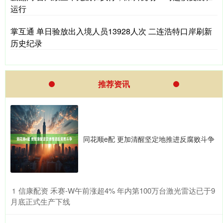
运行
掌互通 单日验放出入境人员13928人次 二连浩特口岸刷新
历史纪录
推荐资讯
同花顺e配 更加清醒坚定地推进反腐败斗争
​信康配资 禾赛-W午前涨超4% 年内第100万台激光雷达已于9
1
月底正式生产下线