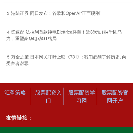
​港陆证券 同日发布！谷歌和OpenAI“正面硬刚”
3
​忆速配 法拉利首款纯电Elettrica将至！近3米轴距+千匹马
4
力，重塑豪华电动GT格局
​万全之策 日本网民呼吁上映《731》: 我们必须了解历史, 向
5
受害者谢罪
汇盈策略
股票配资入
股票配资学
股票配资官
门
习网
网开户
友情链接：