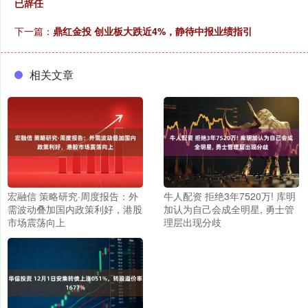
已辞任
下一篇：
鼎红金投 创业板大跌近4%，静待中报业绩指引
相关文章
宏融信 策略研究·周度报告：外
牛人配资 拒绝3年7520万! 库明
需波动叠加国内政策利好，港股
加认为自己会成全明星, 勇士管
市场震荡向上
理层出现分歧