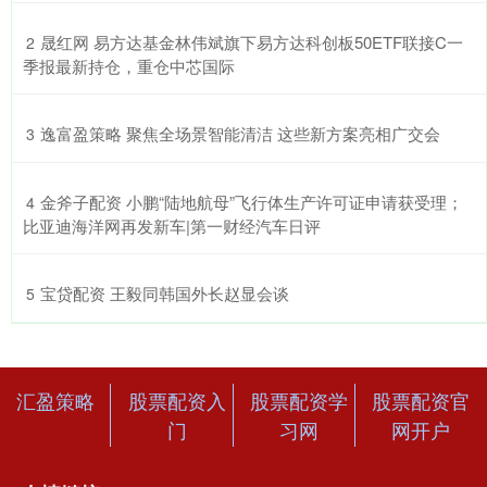
​晟红网 易方达基金林伟斌旗下易方达科创板50ETF联接C一
2
季报最新持仓，重仓中芯国际
​逸富盈策略 聚焦全场景智能清洁 这些新方案亮相广交会
3
​金斧子配资 小鹏“陆地航母”飞行体生产许可证申请获受理；
4
比亚迪海洋网再发新车|第一财经汽车日评
​宝贷配资 王毅同韩国外长赵显会谈
5
汇盈策略
股票配资入
股票配资学
股票配资官
门
习网
网开户