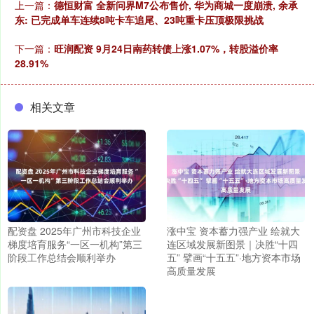
上一篇：
德恒财富 全新问界M7公布售价, 华为商城一度崩溃, 余承
东: 已完成单车连续8吨卡车追尾、23吨重卡压顶极限挑战
下一篇：
旺润配资 9月24日南药转债上涨1.07%，转股溢价率
28.91%
相关文章
配资盘 2025年广州市科技企业
涨中宝 资本蓄力强产业 绘就大
梯度培育服务“一区一机构”第三
连区域发展新图景｜决胜“十四
阶段工作总结会顺利举办
五” 擘画“十五五”·地方资本市场
高质量发展