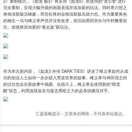
2》重制模式，《如龙 极3》将采用《如龙6》所使用的“龙引擎”进行
完全重制，呈现大幅升级的画面表现并添加新的玩法。同时香川照之
将饰演新版滨崎豪，而笠松将则会饰演新版岛袋力也。作为重要角色
的桐生一马与峰义孝声优并没有改变，依旧由黑田崇矢与中村狮童担
任。游戏将添加新的“暴走族”新玩法。
作为本次新内容，《如龙3 外传 DARK TIES》讲述了峰义孝如何从成
功的创业人士如何一步步踏入黑道世界的故事。峰义孝与神田强之间
的过往也会在新故事中揭露。在战斗上，峰义孝会使用新的“暗觉
醒”状态，利用连续攻击与蕴含黑暗之力的必杀技碾压对手。
汇盈策略提示：文章来自网络，不代表本站观点。