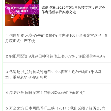
诚信-优配 2025年5款音频转文本：内容创
作者远程会议实惠之选
​信康配资 禾赛-W午前涨超4% 年内第100万台激光雷达已于9
1
月底正式生产下线
​实配网配资 9月24日神马转债上涨0.69%，转股溢价率4.9%
2
​忆速配 法拉利首款纯电Elettrica将至！近3米轴距+千匹马
3
力，重塑豪华电动GT格局
​港陆证券 同日发布！谷歌和OpenAI“正面硬刚”
4
​万全之策 日本网民呼吁上映《731》: 我们必须了解历史, 向
5