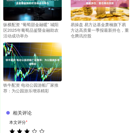
纵横配资 “葡萄甜金融暖” 城阳
易操盘 易方达基金萧楠旗下易
区2025年葡萄品鉴暨金融助农
方达高质量一季报最新持仓，重
活动成功举办
仓腾讯控股
铁牛配资 电动公园游船厂家推
荐：为公园游乐增添精彩
相关评论
本文评分
*