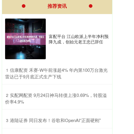
推荐资讯
富配平台 江山欧派上半年净利预
降九成，创始元老王忠已辞任
​信康配资 禾赛-W午前涨超4% 年内第100万台激光
1
雷达已于9月底正式生产下线
​实配网配资 9月24日神马转债上涨0.69%，转股溢
2
价率4.9%
​港陆证券 同日发布！谷歌和OpenAI“正面硬刚”
3