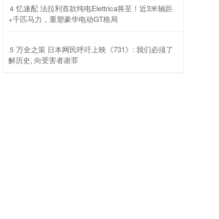
​忆速配 法拉利首款纯电Elettrica将至！近3米轴距
4
+千匹马力，重塑豪华电动GT格局
​万全之策 日本网民呼吁上映《731》: 我们必须了
5
解历史, 向受害者谢罪