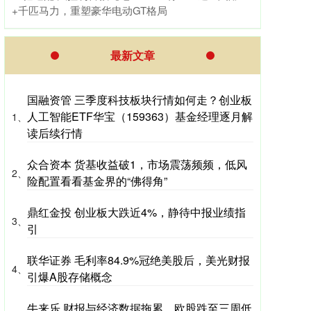
+千匹马力，重塑豪华电动GT格局
最新文章
国融资管 三季度科技板块行情如何走？创业板
人工智能ETF华宝（159363）基金经理逐月解
1、
读后续行情
众合资本 货基收益破1，市场震荡频频，低风
2、
险配置看看基金界的“佛得角”
鼎红金投 创业板大跌近4%，静待中报业绩指
3、
引
联华证券 毛利率84.9%冠绝美股后，美光财报
4、
引爆A股存储概念
牛来乐 财报与经济数据拖累，欧股跌至三周低