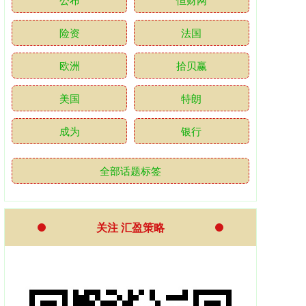
险资
法国
欧洲
拾贝赢
美国
特朗
成为
银行
全部话题标签
关注 汇盈策略