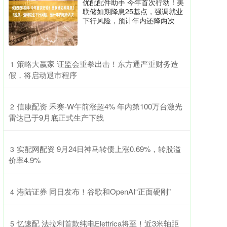
优配配件助手 今年首次行动！美
联储如期降息25基点，强调就业
下行风险，预计年内还降两次
​策略大赢家 证监会重拳出击！东方通严重财务造
1
假，将启动退市程序
​信康配资 禾赛-W午前涨超4% 年内第100万台激光
2
雷达已于9月底正式生产下线
​实配网配资 9月24日神马转债上涨0.69%，转股溢
3
价率4.9%
​港陆证券 同日发布！谷歌和OpenAI“正面硬刚”
4
​忆速配 法拉利首款纯电Elettrica将至！近3米轴距
5