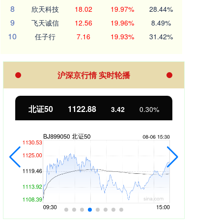
8
欣天科技
18.02
19.97%
28.44%
9
飞天诚信
12.56
19.96%
8.49%
10
任子行
7.16
19.93%
31.42%
沪深京行情 实时轮播
北证50
1122.88
创业
3.42
0.30%